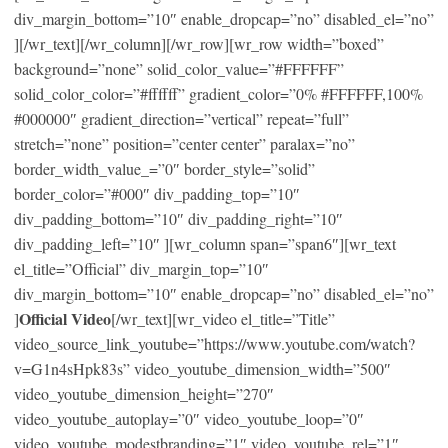
div_margin_bottom=”10″ enable_dropcap=”no” disabled_el=”no”
][/wr_text][/wr_column][/wr_row][wr_row width=”boxed”
background=”none” solid_color_value=”#FFFFFF”
solid_color_color=”#ffffff” gradient_color=”0% #FFFFFF,100%
#000000″ gradient_direction=”vertical” repeat=”full”
stretch=”none” position=”center center” paralax=”no”
border_width_value_=”0″ border_style=”solid”
border_color=”#000″ div_padding_top=”10″
div_padding_bottom=”10″ div_padding_right=”10″
div_padding_left=”10″ ][wr_column span=”span6″][wr_text
el_title=”Official” div_margin_top=”10″
div_margin_bottom=”10″ enable_dropcap=”no” disabled_el=”no”
Official Video
]
[/wr_text][wr_video el_title=”Title”
video_source_link_youtube=”https://www.youtube.com/watch?
v=G1n4sHpk83s” video_youtube_dimension_width=”500″
video_youtube_dimension_height=”270″
video_youtube_autoplay=”0″ video_youtube_loop=”0″
video_youtube_modestbranding=”1″ video_youtube_rel=”1″