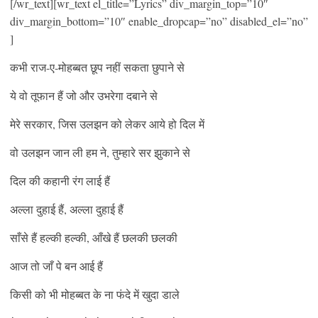
[/wr_text][wr_text el_title=”Lyrics” div_margin_top=”10″
div_margin_bottom=”10″ enable_dropcap=”no” disabled_el=”no”
]
कभी राज-ए-मोहब्बत छूप नहीं सकता छुपाने से
ये वो तूफान हैं जो और उभरेगा दबाने से
मेरे सरकार, जिस उलझन को लेकर आये हो दिल में
वो उलझन जान ली हम ने, तुम्हारे सर झुकाने से
दिल की कहानी रंग लाई हैं
अल्ला दुहाई हैं, अल्ला दुहाई हैं
साँसे हैं हल्की हल्की, आँखे हैं छलकी छलकी
आज तो जाँ पे बन आई हैं
किसी को भी मोहब्बत के ना फंदे में खुदा डाले