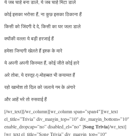
ये जब चाहे बना डाले, ये जब चाहे मिटा डाले
कोई इसका भरोसा हैं, ना कुछ इसका ठिकाना हैं
किसी को जिंदगी दे दे, किसी का घर जला डाले
क्योंकी वल्ला ये बड़ी हरजाई हैं
हमेशा जिन्दगी खेलते हैं इश्क के मारे
ये अपनी अपनी किस्मत हैं, कोई जीते कोई हारे
अरे तोबा, ये दस्तूर-ए-मोहब्बत भी कयामत हैं
रहो खामोश तो दिल को जलाये गम के अंगारे
और आहें भरे तो रुसवाई हैं
[/wr_text][/wr_column][wr_column span=”span4″][wr_text
el_title=”Trivia” div_margin_top=”10″ div_margin_bottom=”10″
Song Trivia
enable_dropcap=”no” disabled_el=”no” ]
[/wr_text]
[wr_text el_title=”Song Trivia” div_margin_top=”10″