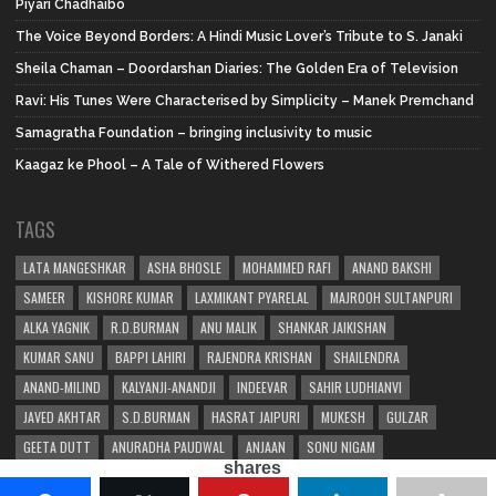
Piyari Chadhaibo
The Voice Beyond Borders: A Hindi Music Lover’s Tribute to S. Janaki
Sheila Chaman – Doordarshan Diaries: The Golden Era of Television
Ravi: His Tunes Were Characterised by Simplicity – Manek Premchand
Samagratha Foundation – bringing inclusivity to music
Kaagaz ke Phool – A Tale of Withered Flowers
TAGS
LATA MANGESHKAR
ASHA BHOSLE
MOHAMMED RAFI
ANAND BAKSHI
SAMEER
KISHORE KUMAR
LAXMIKANT PYARELAL
MAJROOH SULTANPURI
ALKA YAGNIK
R.D.BURMAN
ANU MALIK
SHANKAR JAIKISHAN
KUMAR SANU
BAPPI LAHIRI
RAJENDRA KRISHAN
SHAILENDRA
ANAND-MILIND
KALYANJI-ANANDJI
INDEEVAR
SAHIR LUDHIANVI
JAVED AKHTAR
S.D.BURMAN
HASRAT JAIPURI
MUKESH
GULZAR
GEETA DUTT
ANURADHA PAUDWAL
ANJAAN
SONU NIGAM
shares
SHAKEEL BADAYUNI