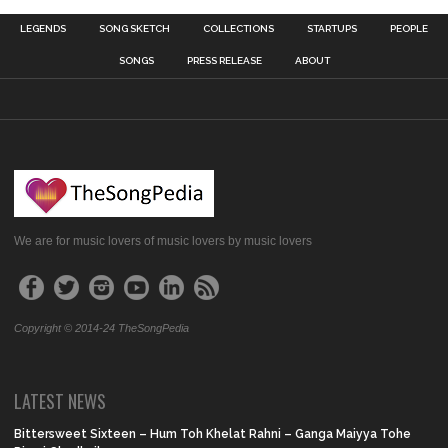
LEGENDS
SONG SKETCH
COLLECTIONS
STARTUPS
PEOPLE
SONGS
PRESS RELEASE
ABOUT
We are for music lovers of music lovers by music lovers
Copyright © 2014-24 TheSongPedia
LATEST NEWS
Bittersweet Sixteen – Hum Toh Khelat Rahni – Ganga Maiyya Tohe