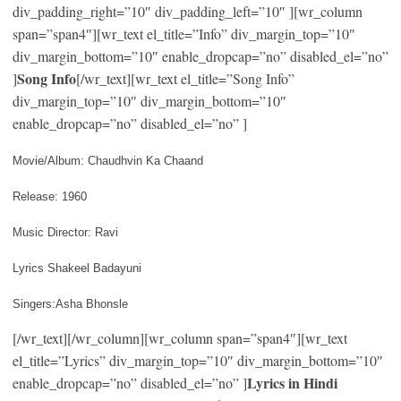
div_padding_right=”10″ div_padding_left=”10″ ][wr_column
span=”span4″][wr_text el_title=”Info” div_margin_top=”10″
div_margin_bottom=”10″ enable_dropcap=”no” disabled_el=”no”
Song Info
]
[/wr_text][wr_text el_title=”Song Info”
div_margin_top=”10″ div_margin_bottom=”10″
enable_dropcap=”no” disabled_el=”no” ]
Movie/Album: Chaudhvin Ka Chaand
Release: 1960
Music Director: Ravi
Lyrics Shakeel Badayuni
Singers:Asha Bhonsle
[/wr_text][/wr_column][wr_column span=”span4″][wr_text
el_title=”Lyrics” div_margin_top=”10″ div_margin_bottom=”10″
Lyrics in Hindi
enable_dropcap=”no” disabled_el=”no” ]