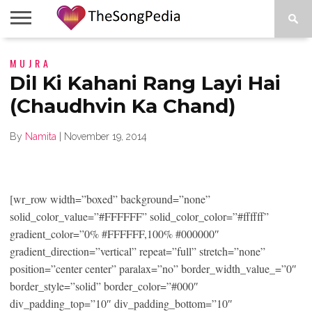
LEGENDS
MUJRA
SONG
COLLECTIONS
STARTUPS
PEOPLE
SONGS
PRESS
ABOUT
SKETCH
RELEASE
Dil Ki Kahani Rang Layi Hai
(Chaudhvin Ka Chand)
By
Namita
|
November 19, 2014
[wr_row width=”boxed” background=”none”
solid_color_value=”#FFFFFF” solid_color_color=”#ffffff”
gradient_color=”0% #FFFFFF,100% #000000″
gradient_direction=”vertical” repeat=”full” stretch=”none”
position=”center center” paralax=”no” border_width_value_=”0″
border_style=”solid” border_color=”#000″
div_padding_top=”10″ div_padding_bottom=”10″