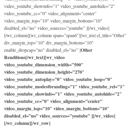
video_youtube_showinfo=”1″ video_youtube_autohide=”2″
video_youtube_cc=”0″ video_alignment=”center”
video_margin_top=”10″ video_margin_bottom=”10″
disabled_el=”no” video_sources=”youtube” ][/wr_video]
[/wr_column][wr_column span=”span6″][wr_text el_title=”Other”
div_margin_top=”10″ div_margin_bottom=”10″
Other
enable_dropcap=”no” disabled_el=”no” ]
Renditions[/wr_text][wr_video
video_youtube_dimension_width=”500″
video_youtube_dimension_height=”270″
video_youtube_autoplay=”0″ video_youtube_loop=”0″
video_youtube_modestbranding=”1″ video_youtube_rel=”1″
video_youtube_showinfo=”1″ video_youtube_autohide=”2″
video_youtube_cc=”0″ video_alignment=”center”
video_margin_top=”10″ video_margin_bottom=”10″
disabled_el=”no” video_sources=”youtube” ][/wr_video]
[/wr_column][/wr_row]