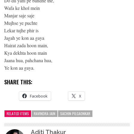
Do dil yahi pe bandhe the,
Wafa ke khol mein
Manjar saje saje
Mujhse ye puchte
Lekar tujhe phir is
Jagah ye kon aa gaya
Hairat zada hoon main,
Kya dekhta hoon main
Jaana hua, pahchana hua,
Ye kon aa gaya.
SHARE THIS:
Facebook
X
RELATED ITEMS
RAVINDRA JAIN
SACHIN PILGAONKAR
Aditi Thakur