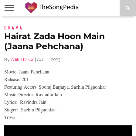
LEGENDS
DRAMA
SONG
COLLECTIONS
STARTUPS
PEOPLE
SONGS
PRESS
ABOUT
SKETCH
RELEASE
Hairat Zada Hoon Main
(Jaana Pehchana)
By
Aditi Thakur
|
April 1, 2023
Movie: Jaana Pehchana
Release: 2011
Featuring Actors: Sooraj Barjatya, Sachin Pilgaonkar
Music Director: Ravindra Jain
Lyrics: Ravindra Jain
Singer: Sachin Pilgaonkar.
Trivia: