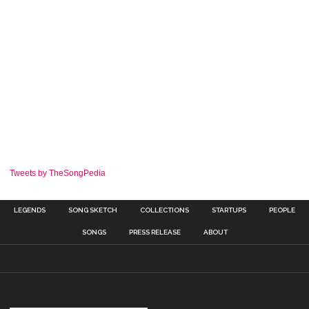
Tweets by TheSongPedia
LEGENDS
SONG SKETCH
COLLECTIONS
STARTUPS
PEOPLE
SONGS
PRESS RELEASE
ABOUT