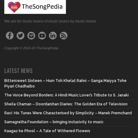
We are for music lovers of music lovers by music lovers
Copyright © 2014-24 TheSongPedia
LATEST NEWS
Bittersweet Sixteen – Hum Toh Khelat Rahni – Ganga Maiyya Tohe
Piyari Chadhaibo
The Voice Beyond Borders: A Hindi Music Lover’s Tribute to S. Janaki
Sheila Chaman – Doordarshan Diaries: The Golden Era of Television
Ravi: His Tunes Were Characterised by Simplicity – Manek Premchand
Samagratha Foundation – bringing inclusivity to music
Kaagaz ke Phool – A Tale of Withered Flowers