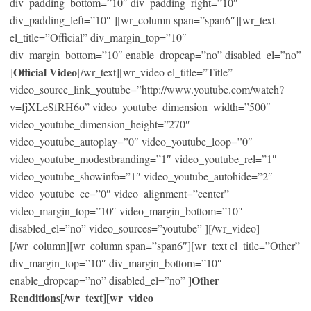
div_padding_bottom=”10″ div_padding_right=”10″
div_padding_left=”10″ ][wr_column span=”span6″][wr_text
el_title=”Official” div_margin_top=”10″
div_margin_bottom=”10″ enable_dropcap=”no” disabled_el=”no”
Official Video
]
[/wr_text][wr_video el_title=”Title”
video_source_link_youtube=”http://www.youtube.com/watch?
v=fjXLeSfRH6o” video_youtube_dimension_width=”500″
video_youtube_dimension_height=”270″
video_youtube_autoplay=”0″ video_youtube_loop=”0″
video_youtube_modestbranding=”1″ video_youtube_rel=”1″
video_youtube_showinfo=”1″ video_youtube_autohide=”2″
video_youtube_cc=”0″ video_alignment=”center”
video_margin_top=”10″ video_margin_bottom=”10″
disabled_el=”no” video_sources=”youtube” ][/wr_video]
[/wr_column][wr_column span=”span6″][wr_text el_title=”Other”
div_margin_top=”10″ div_margin_bottom=”10″
Other
enable_dropcap=”no” disabled_el=”no” ]
Renditions[/wr_text][wr_video