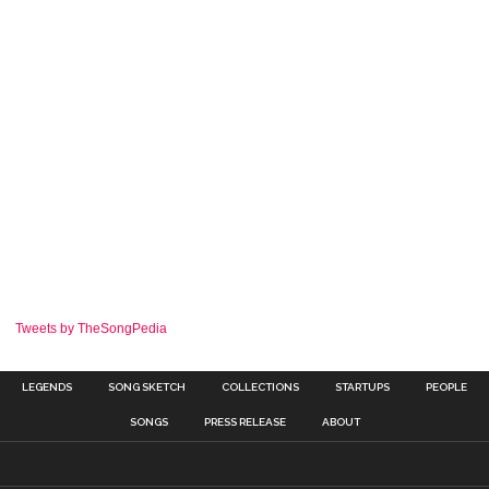
Tweets by TheSongPedia
LEGENDS
SONG SKETCH
COLLECTIONS
STARTUPS
PEOPLE
SONGS
PRESS RELEASE
ABOUT