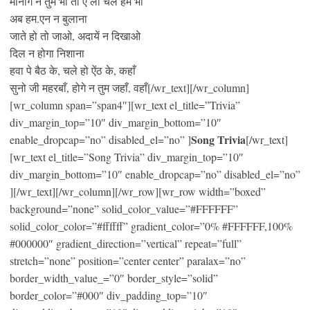
मानोगे न तुम भी तो ए लो चले हम भी
अब हम.एन न बुलाना
जाते हो तो जाओ, अदायें न दिखाओ
दिल न होगा निशाना
हवा पे बैठ के, चले हो ऐंठ के, कहाँ
सुनो जी महरबाँ, होगे न तुम जहाँ, वहाँ[/wr_text][/wr_column]
[wr_column span=”span4″][wr_text el_title=”Trivia”
div_margin_top=”10″ div_margin_bottom=”10″
Song Trivia
enable_dropcap=”no” disabled_el=”no” ]
[/wr_text]
[wr_text el_title=”Song Trivia” div_margin_top=”10″
div_margin_bottom=”10″ enable_dropcap=”no” disabled_el=”no”
][/wr_text][/wr_column][/wr_row][wr_row width=”boxed”
background=”none” solid_color_value=”#FFFFFF”
solid_color_color=”#ffffff” gradient_color=”0% #FFFFFF,100%
#000000″ gradient_direction=”vertical” repeat=”full”
stretch=”none” position=”center center” paralax=”no”
border_width_value_=”0″ border_style=”solid”
border_color=”#000″ div_padding_top=”10″