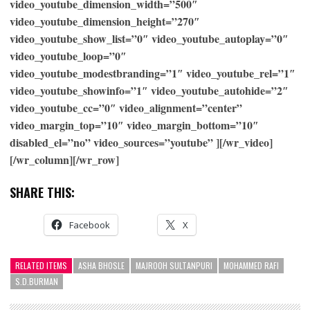
video_youtube_dimension_width=”500″
video_youtube_dimension_height=”270″
video_youtube_show_list=”0″ video_youtube_autoplay=”0″
video_youtube_loop=”0″
video_youtube_modestbranding=”1″ video_youtube_rel=”1″
video_youtube_showinfo=”1″ video_youtube_autohide=”2″
video_youtube_cc=”0″ video_alignment=”center”
video_margin_top=”10″ video_margin_bottom=”10″
disabled_el=”no” video_sources=”youtube” ][/wr_video]
[/wr_column][/wr_row]
SHARE THIS:
Facebook
X
RELATED ITEMS
ASHA BHOSLE
MAJROOH SULTANPURI
MOHAMMED RAFI
S.D.BURMAN