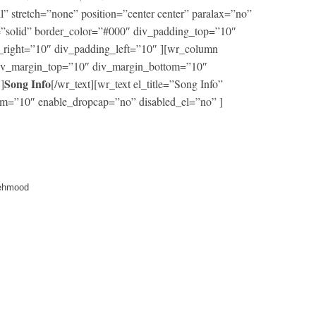
ll” stretch=”none” position=”center center” paralax=”no”
=”solid” border_color=”#000″ div_padding_top=”10″
right=”10″ div_padding_left=”10″ ][wr_column
 div_margin_top=”10″ div_margin_bottom=”10″
Song Info
]
[/wr_text][wr_text el_title=”Song Info”
m=”10″ enable_dropcap=”no” disabled_el=”no” ]
Mehmood