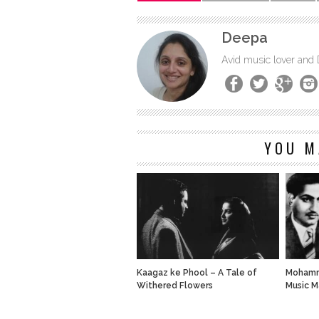
Deepa
Avid music lover and
YOU M
Kaagaz ke Phool – A Tale of
Mohamme
Withered Flowers
Music M