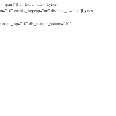
”span4″][wr_text el_title=”Lyrics”
Lyrics
m=”10″ enable_dropcap=”no” disabled_el=”no” ]
iv_margin_top=”10″ div_margin_bottom=”10″
]