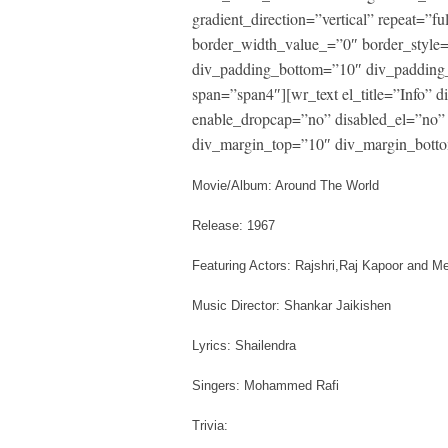
gradient_direction=”vertical” repeat=”fu
border_width_value_=”0″ border_style
div_padding_bottom=”10″ div_padding_
span=”span4″][wr_text el_title=”Info”
enable_dropcap=”no” disabled_el=”no” 
div_margin_top=”10″ div_margin_botto
Movie/Album: Around The World
Release: 1967
Featuring Actors: Rajshri,Raj Kapoor and 
Music Director: Shankar Jaikishen
Lyrics: Shailendra
Singers: Mohammed Rafi
Trivia: