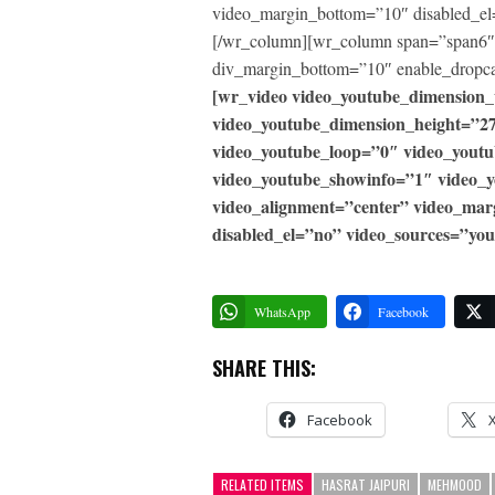
video_margin_bottom=”10″ disabled_el
[/wr_column][wr_column span=”span6″]
div_margin_bottom=”10″ enable_dropca
[wr_video video_youtube_dimension
video_youtube_dimension_height=”2
video_youtube_loop=”0″ video_yout
video_youtube_showinfo=”1″ video_
video_alignment=”center” video_ma
disabled_el=”no” video_sources=”you
WhatsApp
Facebook
SHARE THIS:
Facebook
RELATED ITEMS
HASRAT JAIPURI
MEHMOOD