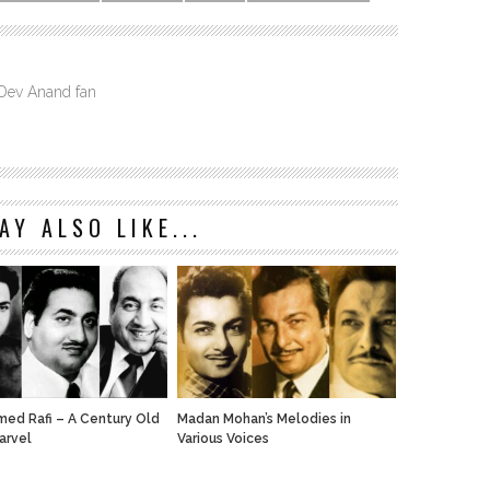
 Dev Anand fan
AY ALSO LIKE...
d Rafi – A Century Old
Madan Mohan’s Melodies in
arvel
Various Voices