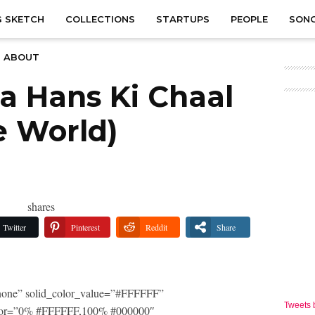
 SKETCH
COLLECTIONS
STARTUPS
PEOPLE
SON
ABOUT
a Hans Ki Chaal
e World)
shares
Twitter
Pinterest
Reddit
Share
one” solid_color_value=”#FFFFFF”
Tweets
_color=”0% #FFFFFF,100% #000000″