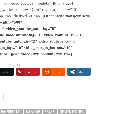
=”no” video_sources=”youtube” ][/wr_video]
[wr_text el_title=”Other” div_margin_top=”10″
Other Renditions[/wr_text]
p=”no” disabled_el=”no” ]
_width=”500″
70″ video_youtube_autoplay=”0″
ube_modestbranding=”1″ video_youtube_rel=”1″
youtube_autohide=”2″ video_youtube_cc=”0″
rgin_top=”10″ video_margin_bottom=”10″
tube” ][/wr_video][/wr_column][/wr_row]
shares
Twitter
Pinterest
Reddit
Share
X
MOHAMMED RAFI
RAJ KAPOOR
RAJSHRI
SHANKAR JAIKISHAN