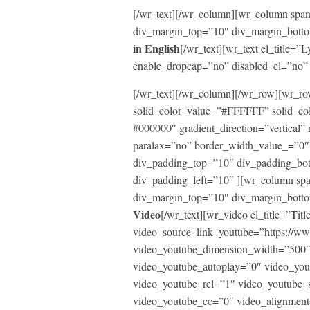
[/wr_text][/wr_column][wr_column span=
div_margin_top=”10″ div_margin_botto
in English
[/wr_text][wr_text el_title
enable_dropcap=”no” disabled_el=”no” 
[/wr_text][/wr_column][/wr_row][wr_
solid_color_value=”#FFFFFF” solid_co
#000000″ gradient_direction=”vertical” 
paralax=”no” border_width_value_=”0″ 
div_padding_top=”10″ div_padding_bo
div_padding_left=”10″ ][wr_column span
div_margin_top=”10″ div_margin_botto
Video
[/wr_text][wr_video el_title=”Titl
video_source_link_youtube=”https:
video_youtube_dimension_width=”500″
video_youtube_autoplay=”0″ video_yo
video_youtube_rel=”1″ video_youtube_
video_youtube_cc=”0″ video_alignment