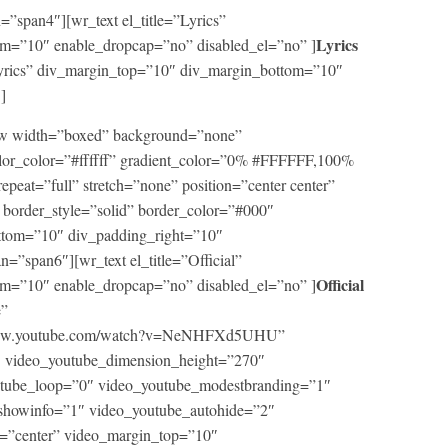
”span4″][wr_text el_title=”Lyrics”
Lyrics
m=”10″ enable_dropcap=”no” disabled_el=”no” ]
=”Lyrics” div_margin_top=”10″ div_margin_bottom=”10″
]
row width=”boxed” background=”none”
lor_color=”#ffffff” gradient_color=”0% #FFFFFF,100%
repeat=”full” stretch=”none” position=”center center”
border_style=”solid” border_color=”#000″
ttom=”10″ div_padding_right=”10″
=”span6″][wr_text el_title=”Official”
Official
m=”10″ enable_dropcap=”no” disabled_el=”no” ]
e”
//www.youtube.com/watch?v=NeNHFXd5UHU”
 video_youtube_dimension_height=”270″
utube_loop=”0″ video_youtube_modestbranding=”1″
showinfo=”1″ video_youtube_autohide=”2″
=”center” video_margin_top=”10″