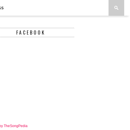
GS
FACEBOOK
 by TheSongPedia