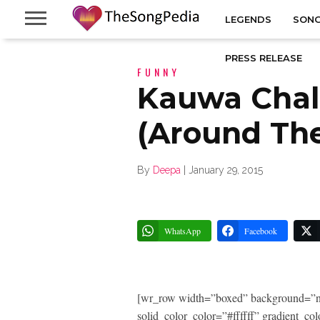
LEGENDS
SONG
PRESS RELEASE
FUNNY
Kauwa Chal
(Around Th
By
Deepa
|
January 29, 2015
WhatsApp
Facebook
[wr_row width=”boxed” background=”n
solid_color_color=”#ffffff” gradient