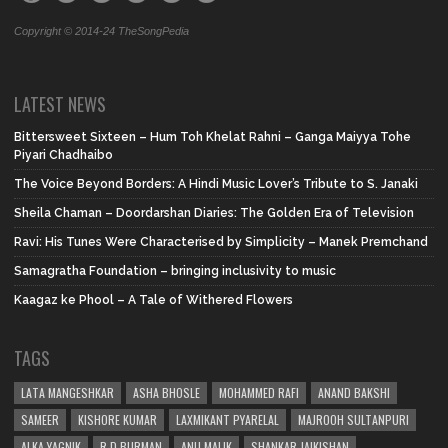
Copyright © 2014-24 TheSongPedia
LATEST NEWS
Bittersweet Sixteen – Hum Toh Khelat Rahni – Ganga Maiyya Tohe
Piyari Chadhaibo
The Voice Beyond Borders: A Hindi Music Lover’s Tribute to S. Janaki
Sheila Chaman – Doordarshan Diaries: The Golden Era of Television
Ravi: His Tunes Were Characterised by Simplicity – Manek Premchand
Samagratha Foundation – bringing inclusivity to music
Kaagaz ke Phool – A Tale of Withered Flowers
TAGS
LATA MANGESHKAR
ASHA BHOSLE
MOHAMMED RAFI
ANAND BAKSHI
SAMEER
KISHORE KUMAR
LAXMIKANT PYARELAL
MAJROOH SULTANPURI
ALKA YAGNIK
R.D.BURMAN
ANU MALIK
SHANKAR JAIKISHAN