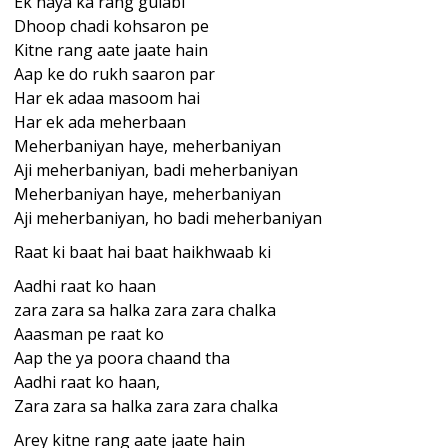
Ek haya ka rang gulabi
Dhoop chadi kohsaron pe
Kitne rang aate jaate hain
Aap ke do rukh saaron par
Har ek adaa masoom hai
Har ek ada meherbaan
Meherbaniyan haye, meherbaniyan
Aji meherbaniyan, badi meherbaniyan
Meherbaniyan haye, meherbaniyan
Aji meherbaniyan, ho badi meherbaniyan
Raat ki baat hai baat haikhwaab ki
Aadhi raat ko haan
zara zara sa halka zara zara chalka
Aaasman pe raat ko
Aap the ya poora chaand tha
Aadhi raat ko haan,
Zara zara sa halka zara zara chalka
Arey kitne rang aate jaate hain