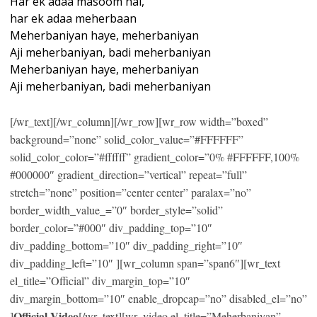
Har ek adaa masoom hai,
har ek adaa meherbaan
Meherbaniyan haye, meherbaniyan
Aji meherbaniyan, badi meherbaniyan
Meherbaniyan haye, meherbaniyan
Aji meherbaniyan, badi meherbaniyan
[/wr_text][/wr_column][/wr_row][wr_row width=”boxed”
background=”none” solid_color_value=”#FFFFFF”
solid_color_color=”#ffffff” gradient_color=”0% #FFFFFF,100%
#000000″ gradient_direction=”vertical” repeat=”full”
stretch=”none” position=”center center” paralax=”no”
border_width_value_=”0″ border_style=”solid”
border_color=”#000″ div_padding_top=”10″
div_padding_bottom=”10″ div_padding_right=”10″
div_padding_left=”10″ ][wr_column span=”span6″][wr_text
el_title=”Official” div_margin_top=”10″
div_margin_bottom=”10″ enable_dropcap=”no” disabled_el=”no”
Official Video
]
[/wr_text][wr_video el_title=”Meherbaniyan”