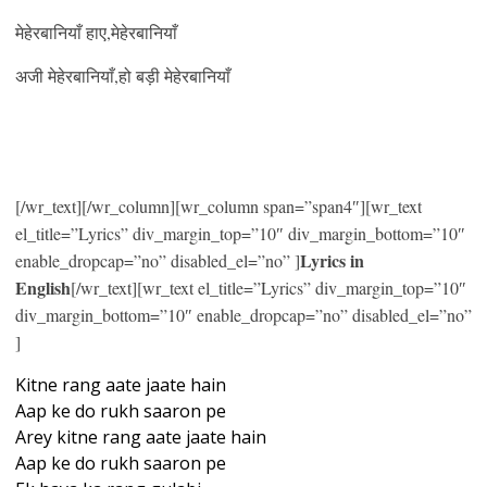
मेहेरबानियाँ हाए,मेहेरबानियाँ
अजी मेहेरबानियाँ,हो बड़ी मेहेरबानियाँ
[/wr_text][/wr_column][wr_column span=”span4″][wr_text
el_title=”Lyrics” div_margin_top=”10″ div_margin_bottom=”10″
Lyrics in
enable_dropcap=”no” disabled_el=”no” ]
English
[/wr_text][wr_text el_title=”Lyrics” div_margin_top=”10″
div_margin_bottom=”10″ enable_dropcap=”no” disabled_el=”no”
]
Kitne rang aate jaate hain
Aap ke do rukh saaron pe
Arey kitne rang aate jaate hain
Aap ke do rukh saaron pe