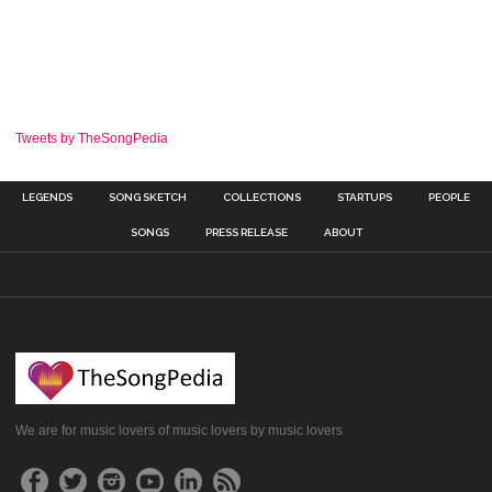
Tweets by TheSongPedia
LEGENDS
SONG SKETCH
COLLECTIONS
STARTUPS
PEOPLE
SONGS
PRESS RELEASE
ABOUT
We are for music lovers of music lovers by music lovers