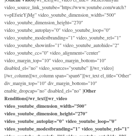
video_source_link_youtube=”https://www.youtube.com/watch?
v=pEfsrieYjMg” video_youtube_dimension_width=”500″
video_youtube_dimension_height=”270″
video_youtube_autoplay=”0″ video_youtube_loop=”0″
video_youtube_modestbranding=”1″ video_youtube_rel=”1″
video_youtube_showinfo=”1″ video_youtube_autohide=”2″
video_youtube_cc=”0″ video_alignment=”center”
video_margin_top=”10″ video_margin_bottom=”10″
disabled_el=”no” video_sources=”youtube” ][/wr_video]
[/wr_column][wr_column span=”span6″][wr_text el_title=”Other”
div_margin_top=”10″ div_margin_bottom=”10″
Other
enable_dropcap=”no” disabled_el=”no” ]
Renditions[/wr_text][wr_video
video_youtube_dimension_width=”500″
video_youtube_dimension_height=”270″
video_youtube_autoplay=”0″ video_youtube_loop=”0″
video_youtube_modestbranding=”1″ video_youtube_rel=”1″