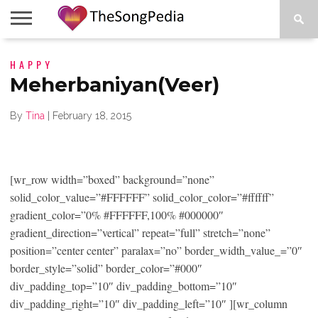
LEGENDS
HAPPY
SONG
COLLECTIONS
STARTUPS
PEOPLE
SONGS
PRESS
ABOUT
SKETCH
RELEASE
Meherbaniyan(Veer)
By
Tina
|
February 18, 2015
[wr_row width=”boxed” background=”none”
solid_color_value=”#FFFFFF” solid_color_color=”#ffffff”
gradient_color=”0% #FFFFFF,100% #000000″
gradient_direction=”vertical” repeat=”full” stretch=”none”
position=”center center” paralax=”no” border_width_value_=”0″
border_style=”solid” border_color=”#000″
div_padding_top=”10″ div_padding_bottom=”10″
div_padding_right=”10″ div_padding_left=”10″ ][wr_column