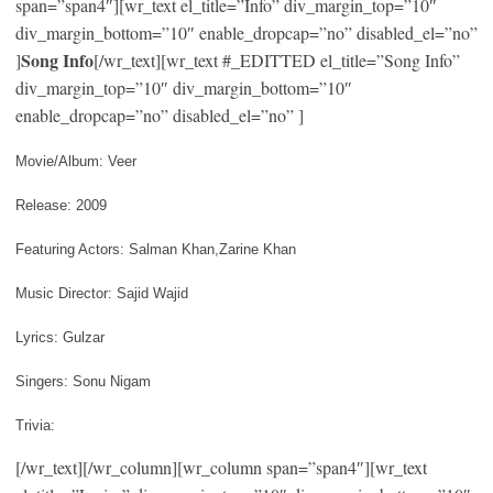
span=”span4″][wr_text el_title=”Info” div_margin_top=”10″
div_margin_bottom=”10″ enable_dropcap=”no” disabled_el=”no”
Song Info
]
[/wr_text][wr_text #_EDITTED el_title=”Song Info”
div_margin_top=”10″ div_margin_bottom=”10″
enable_dropcap=”no” disabled_el=”no” ]
Movie/Album: Veer
Release: 2009
Featuring Actors: Salman Khan,Zarine Khan
Music Director: Sajid Wajid
Lyrics: Gulzar
Singers: Sonu Nigam
Trivia:
[/wr_text][/wr_column][wr_column span=”span4″][wr_text