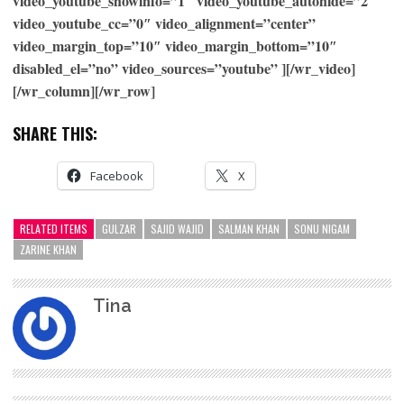
video_youtube_showinfo=”1″ video_youtube_autohide=”2″
video_youtube_cc=”0″ video_alignment=”center”
video_margin_top=”10″ video_margin_bottom=”10″
disabled_el=”no” video_sources=”youtube” ][/wr_video]
[/wr_column][/wr_row]
SHARE THIS:
Facebook
X
RELATED ITEMS
GULZAR
SAJID WAJID
SALMAN KHAN
SONU NIGAM
ZARINE KHAN
Tina