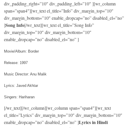
div_padding_right=”10″ div_padding_left=”10″ ][wr_column
span=”span4″][wr_text el_title=”Info” div_margin_top=”10″
div_margin_bottom=”10″ enable_dropcap=”no” disabled_el=”no”
Song Info
]
[/wr_text][wr_text el_title=”Song Info”
div_margin_top=”10″ div_margin_bottom=”10″
enable_dropcap=”no” disabled_el=”no” ]
Movie/Album: Border
Release: 1997
Music Director: Anu Malik
Lyrics: Javed Akhtar
Singers: Hariharan
[/wr_text][/wr_column][wr_column span=”span4″][wr_text
el_title=”Lyrics” div_margin_top=”10″ div_margin_bottom=”10″
Lyrics in Hindi
enable_dropcap=”no” disabled_el=”no” ]