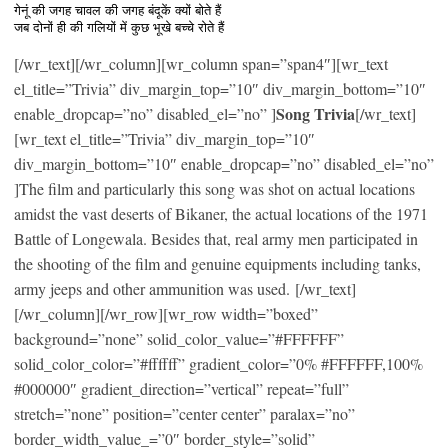
गेनूं की जगह चावल की जगह बंदूकें क्यों बोते हैं
जब दोनों ही की गलियों में कुछ भूखे बच्चे रोते हैं
[/wr_text][/wr_column][wr_column span=”span4″][wr_text
el_title=”Trivia” div_margin_top=”10″ div_margin_bottom=”10″
Song Trivia
enable_dropcap=”no” disabled_el=”no” ]
[/wr_text]
[wr_text el_title=”Trivia” div_margin_top=”10″
div_margin_bottom=”10″ enable_dropcap=”no” disabled_el=”no”
]The film and particularly this song was shot on actual locations
amidst the vast deserts of Bikaner, the actual locations of the 1971
Battle of Longewala. Besides that, real army men participated in
the shooting of the film and genuine equipments including tanks,
army jeeps and other ammunition was used. [/wr_text]
[/wr_column][/wr_row][wr_row width=”boxed”
background=”none” solid_color_value=”#FFFFFF”
solid_color_color=”#ffffff” gradient_color=”0% #FFFFFF,100%
#000000″ gradient_direction=”vertical” repeat=”full”
stretch=”none” position=”center center” paralax=”no”
border_width_value_=”0″ border_style=”solid”