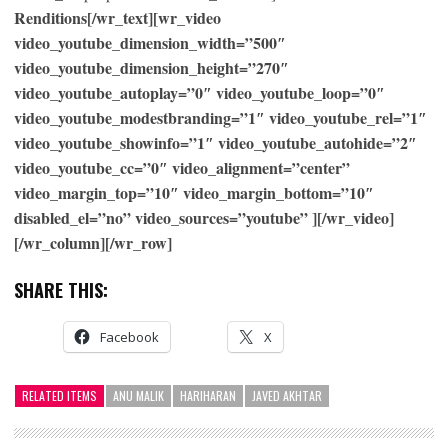
Renditions[/wr_text][wr_video
video_youtube_dimension_width=”500″
video_youtube_dimension_height=”270″
video_youtube_autoplay=”0″ video_youtube_loop=”0″
video_youtube_modestbranding=”1″ video_youtube_rel=”1″
video_youtube_showinfo=”1″ video_youtube_autohide=”2″
video_youtube_cc=”0″ video_alignment=”center”
video_margin_top=”10″ video_margin_bottom=”10″
disabled_el=”no” video_sources=”youtube” ][/wr_video]
[/wr_column][/wr_row]
SHARE THIS:
Facebook
X
RELATED ITEMS
ANU MALIK
HARIHARAN
JAVED AKHTAR