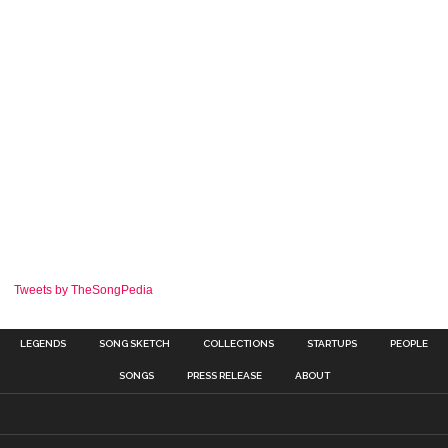
Tweets by TheSongPedia
LEGENDS
SONG SKETCH
COLLECTIONS
STARTUPS
PEOPLE
SONGS
PRESS RELEASE
ABOUT