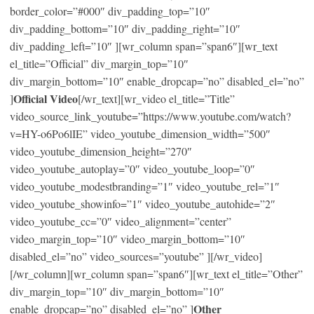
border_color=”#000″ div_padding_top=”10″
div_padding_bottom=”10″ div_padding_right=”10″
div_padding_left=”10″ ][wr_column span=”span6″][wr_text
el_title=”Official” div_margin_top=”10″
div_margin_bottom=”10″ enable_dropcap=”no” disabled_el=”no”
Official Video
]
[/wr_text][wr_video el_title=”Title”
video_source_link_youtube=”https://www.youtube.com/watch?
v=HY-o6Po6lIE” video_youtube_dimension_width=”500″
video_youtube_dimension_height=”270″
video_youtube_autoplay=”0″ video_youtube_loop=”0″
video_youtube_modestbranding=”1″ video_youtube_rel=”1″
video_youtube_showinfo=”1″ video_youtube_autohide=”2″
video_youtube_cc=”0″ video_alignment=”center”
video_margin_top=”10″ video_margin_bottom=”10″
disabled_el=”no” video_sources=”youtube” ][/wr_video]
[/wr_column][wr_column span=”span6″][wr_text el_title=”Other”
div_margin_top=”10″ div_margin_bottom=”10″
Other
enable_dropcap=”no” disabled_el=”no” ]