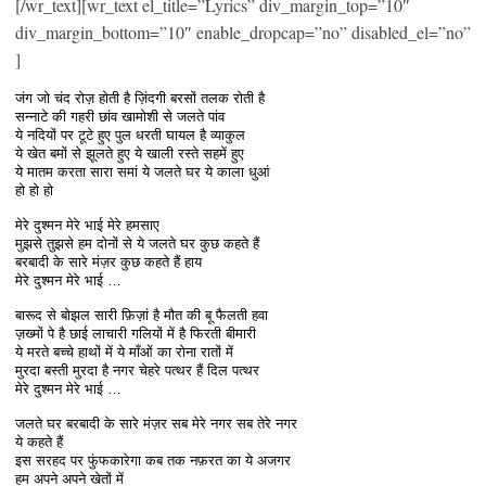
[/wr_text][wr_text el_title=”Lyrics” div_margin_top=”10″
div_margin_bottom=”10″ enable_dropcap=”no” disabled_el=”no”
]
जंग जो चंद रोज़ होती है ज़िंदगी बरसों तलक रोती है
सन्नाटे की गहरी छांव खामोशी से जलते पांव
ये नदियों पर टूटे हुए पुल धरती घायल है व्याकुल
ये खेत बमों से झूलते हुए ये खाली रस्ते सहमें हुए
ये मातम करता सारा समां ये जलते घर ये काला धुआं
हो हो हो
मेरे दुश्मन मेरे भाई मेरे हमसाए
मुझसे तुझसे हम दोनों से ये जलते घर कुछ कहते हैं
बरबादी के सारे मंज़र कुछ कहते हैं हाय
मेरे दुश्मन मेरे भाई …
बारूद से बोझल सारी फ़िज़ां है मौत की बू फैलती हवा
ज़ख्मों पे है छाई लाचारी गलियों में है फिरती बीमारी
ये मरते बच्चे हाथों में ये माँओं का रोना रातों में
मुरदा बस्ती मुरदा है नगर चेहरे पत्थर हैं दिल पत्थर
मेरे दुश्मन मेरे भाई …
जलते घर बरबादी के सारे मंज़र सब मेरे नगर सब तेरे नगर
ये कहते हैं
इस सरहद पर फुंफकारेगा कब तक नफ़रत का ये अजगर
हम अपने अपने खेतों में