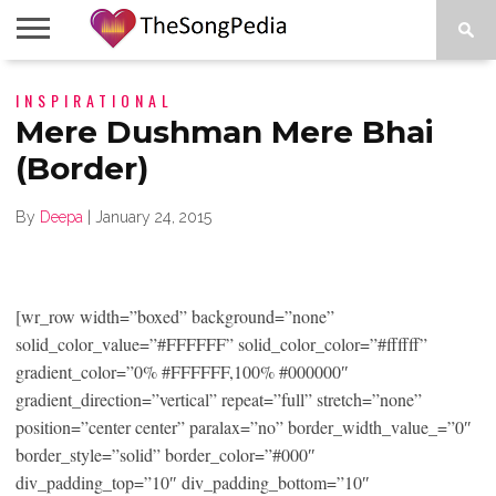
LEGENDS
INSPIRATIONAL
SONG
COLLECTIONS
STARTUPS
PEOPLE
SONGS
PRESS
ABOUT
SKETCH
RELEASE
Mere Dushman Mere Bhai
(Border)
By
Deepa
|
January 24, 2015
[wr_row width=”boxed” background=”none”
solid_color_value=”#FFFFFF” solid_color_color=”#ffffff”
gradient_color=”0% #FFFFFF,100% #000000″
gradient_direction=”vertical” repeat=”full” stretch=”none”
position=”center center” paralax=”no” border_width_value_=”0″
border_style=”solid” border_color=”#000″
div_padding_top=”10″ div_padding_bottom=”10″