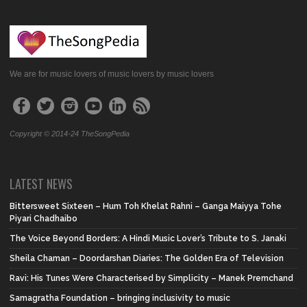
We are for music lovers of music lovers by music lovers
Copyright © 2014-24 TheSongPedia
LATEST NEWS
Bittersweet Sixteen – Hum Toh Khelat Rahni – Ganga Maiyya Tohe
Piyari Chadhaibo
The Voice Beyond Borders: A Hindi Music Lover’s Tribute to S. Janaki
Sheila Chaman – Doordarshan Diaries: The Golden Era of Television
Ravi: His Tunes Were Characterised by Simplicity – Manek Premchand
Samagratha Foundation – bringing inclusivity to music