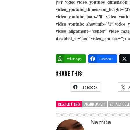
[wr_video video_youtube_dimension
video_youtube_dimension_height=”2
video_youtube_loop=”0″ video_yout
video_youtube_showinfo=”1″ video_
video_alignment=”center” video_ma
disabled_el=”no” video_sources=”you
WhatsApp
Facebook
SHARE THIS:
Facebook
RELATED ITEMS
ANAND BAKSHI
ASHA BHOSLE
Namita