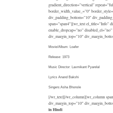
gradient_direction=”vertical” repeat=”fu
border_width_value_=”0″ border_style
div_padding_bottom=”10″ div_padding_
span=”span4″][wr_text el_title=”Info”
enable_dropcap=”no” disabled_el=”no” 
div_margin_top=”10″ div_margin_botto
Movie/Album: Loafer
Release: 1973
Music Director: Laxmikant Pyarelal
Lyrics
Anand Bakshi
Singers:Asha Bhonsle
[/wr_text][/wr_column][wr_column span=
div_margin_top=”10″ div_margin_botto
in Hindi