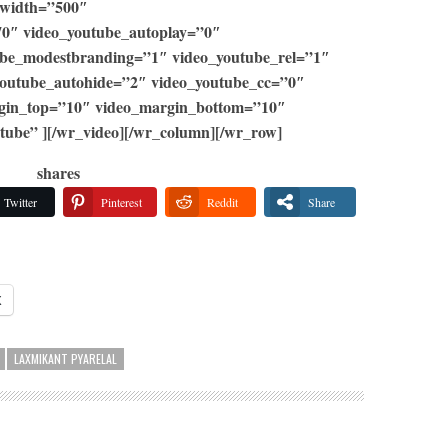
_width=”500″
70″ video_youtube_autoplay=”0″
ube_modestbranding=”1″ video_youtube_rel=”1″
youtube_autohide=”2″ video_youtube_cc=”0″
rgin_top=”10″ video_margin_bottom=”10″
tube” ][/wr_video][/wr_column][/wr_row]
shares
Twitter
Pinterest
Reddit
Share
X
LAXMIKANT PYARELAL