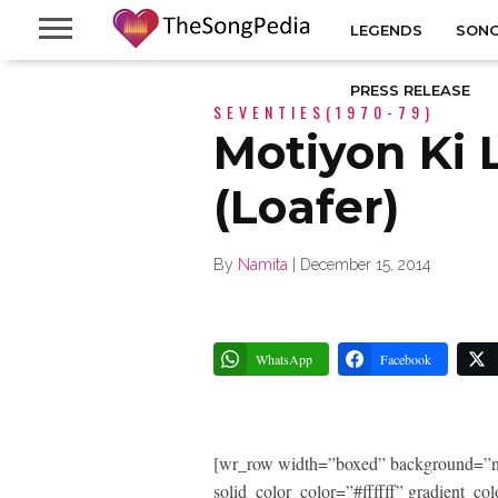
LEGENDS
SONG
PRESS RELEASE
SEVENTIES(1970-79)
Motiyon Ki 
(Loafer)
By
Namita
|
December 15, 2014
WhatsApp
Facebook
[wr_row width=”boxed” background=”n
solid_color_color=”#ffffff” gradient