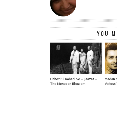
YOU M
Chhoti Si Kahani Se – Ijaazat –
Madan M
The Monsoon Blossom
Various