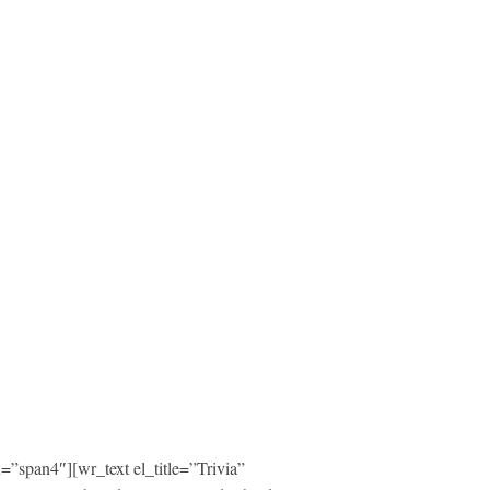
”span4″][wr_text el_title=”Trivia”