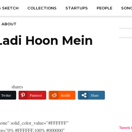
 SKETCH
COLLECTIONS
STARTUPS
PEOPLE
SON
ABOUT
Ladi Hoon Mein
shares
Twitter
Pinterest
Reddit
Share
one” solid_color_value=”#FFFFFF”
Tweets
_color=”0% #FFFFFF,100% #000000″