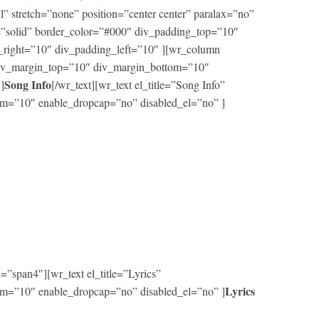
ll” stretch=”none” position=”center center” paralax=”no”
=”solid” border_color=”#000″ div_padding_top=”10″
right=”10″ div_padding_left=”10″ ][wr_column
 div_margin_top=”10″ div_margin_bottom=”10″
Song Info
]
[/wr_text][wr_text el_title=”Song Info”
m=”10″ enable_dropcap=”no” disabled_el=”no” ]
”span4″][wr_text el_title=”Lyrics”
Lyrics
m=”10″ enable_dropcap=”no” disabled_el=”no” ]