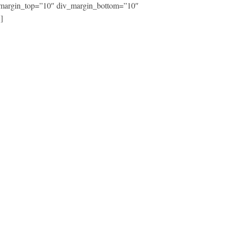
iv_margin_top=”10″ div_margin_bottom=”10″
]