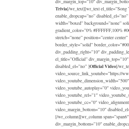
div_margin_top=”10″ div_margin_botto
Trivia
[/wr_text][wr_text el_title=”So
enable_dropcap=”no” disabled_el=”no”
width=”boxed” background=”none” soli
gradient_color=”0% #FFFFFF,100% #0000
stretch=”none” position=”center center
border_style=”solid” border_color=”#
div_padding_right=”10″ div_padding_l
el_title=”Official” div_margin_top=”1
Official Video
disabled_el=”no” ]
[/wr_te
video_source_link_youtube=”https:/
video_youtube_dimension_width=”500″
video_youtube_autoplay=”0″ video_yo
video_youtube_rel=”1″ video_youtube_
video_youtube_cc=”0″ video_alignment
video_margin_bottom=”10″ disabled_el
[/wr_column][wr_column span=”span6″]
div_margin_bottom=”10″ enable_dropca