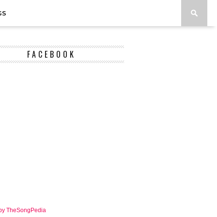
GS
FACEBOOK
 by TheSongPedia