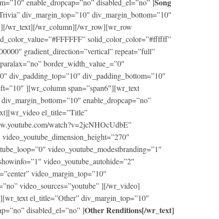
Song
m=”10″ enable_dropcap=”no” disabled_el=”no” ]
ng Trivia” div_margin_top=”10″ div_margin_bottom=”10″
 ][/wr_text][/wr_column][/wr_row][wr_row
d_color_value=”#FFFFFF” solid_color_color=”#ffffff”
00″ gradient_direction=”vertical” repeat=”full”
” paralax=”no” border_width_value_=”0″
000″ div_padding_top=”10″ div_padding_bottom=”10″
eft=”10″ ][wr_column span=”span6″][wr_text
0″ div_margin_bottom=”10″ enable_dropcap=”no”
xt][wr_video el_title=”Title”
/www.youtube.com/watch?v=2jcNHOcUdbE”
 video_youtube_dimension_height=”270″
utube_loop=”0″ video_youtube_modestbranding=”1″
showinfo=”1″ video_youtube_autohide=”2″
=”center” video_margin_top=”10″
=”no” video_sources=”youtube” ][/wr_video]
[wr_text el_title=”Other” div_margin_top=”10″
Other Renditions[/wr_text]
p=”no” disabled_el=”no” ]