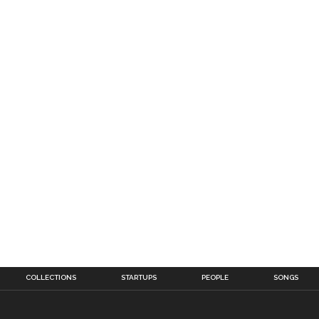
COLLECTIONS
STARTUPS
PEOPLE
SONGS