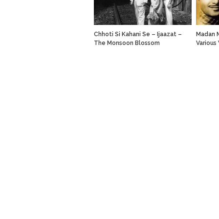
Chhoti Si Kahani Se – Ijaazat –
Madan M
The Monsoon Blossom
Various