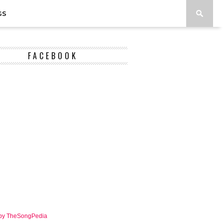
GS
FACEBOOK
 by TheSongPedia