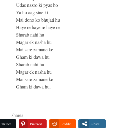
Udas nazro ki pyas ho
Ya ho aag sine ki
Mai dono ko bhujati hu
Haye re haye re haye re
Sharab nahi hu
Magar ek nasha hu
Mai sare zamane ke
Gham ki dawa hu
Sharab nahi hu
Magar ek nasha hu
Mai sare zamane ke
Gham ki dawa hu.
shares
Twitter
Pinterest
Reddit
Share