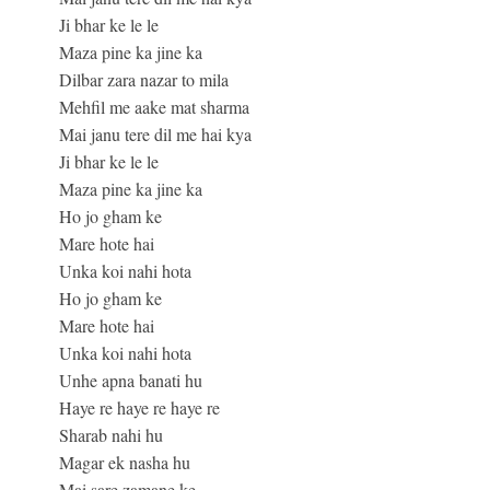
Ji bhar ke le le
Maza pine ka jine ka
Dilbar zara nazar to mila
Mehfil me aake mat sharma
Mai janu tere dil me hai kya
Ji bhar ke le le
Maza pine ka jine ka
Ho jo gham ke
Mare hote hai
Unka koi nahi hota
Ho jo gham ke
Mare hote hai
Unka koi nahi hota
Unhe apna banati hu
Haye re haye re haye re
Sharab nahi hu
Magar ek nasha hu
Mai sare zamane ke