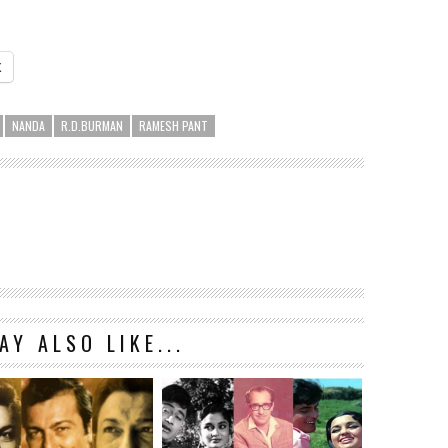
X
NANDA
R.D.BURMAN
RAMESH PANT
AY ALSO LIKE...