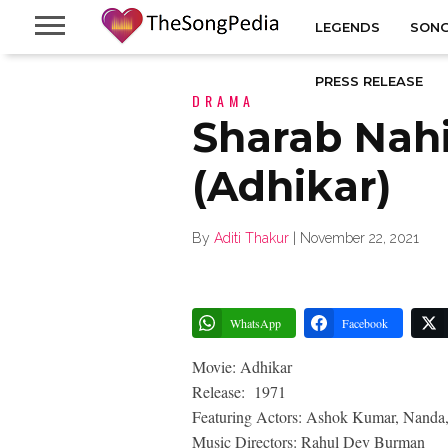
LEGENDS
SONG
PRESS RELEASE
DRAMA
Sharab Nah
(Adhikar)
By
Aditi Thakur
|
November 22, 2021
WhatsApp
Facebook
Movie: Adhikar
Release: 1971
Featuring Actors: Ashok Kumar, Nanda
Music Directors: Rahul Dev Burman