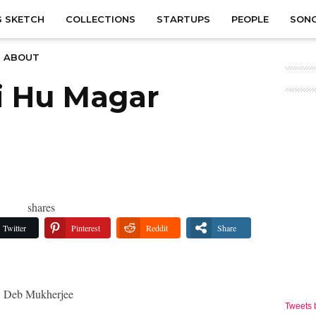
 SKETCH
COLLECTIONS
STARTUPS
PEOPLE
SON
ABOUT
i Hu Magar
shares
Twitter
Pinterest
Reddit
Share
, Deb Mukherjee
Tweets