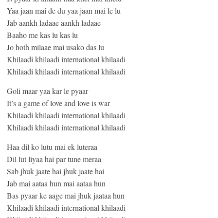
Yaa jaan mai de du yaa jaan mai le lu
Jab aankh ladaae aankh ladaae
Baaho me kas lu kas lu
Jo hoth milaae mai usako das lu
Khilaadi khilaadi international khilaadi
Khilaadi khilaadi international khilaadi
Goli maar yaa kar le pyaar
It’s a game of love and love is war
Khilaadi khilaadi international khilaadi
Khilaadi khilaadi international khilaadi
Haa dil ko lutu mai ek luteraa
Dil lut liyaa hai par tune meraa
Sab jhuk jaate hai jhuk jaate hai
Jab mai aataa hun mai aataa hun
Bas pyaar ke aage mai jhuk jaataa hun
Khilaadi khilaadi international khilaadi