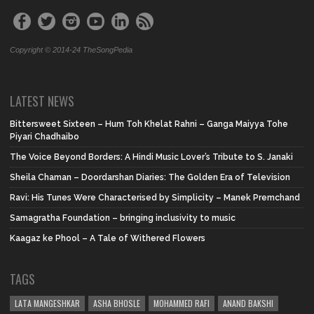
Copyright © 2014-24 TheSongPedia
LATEST NEWS
Bittersweet Sixteen – Hum Toh Khelat Rahni – Ganga Maiyya Tohe
Piyari Chadhaibo
The Voice Beyond Borders: A Hindi Music Lover’s Tribute to S. Janaki
Sheila Chaman – Doordarshan Diaries: The Golden Era of Television
Ravi: His Tunes Were Characterised by Simplicity – Manek Premchand
Samagratha Foundation – bringing inclusivity to music
Kaagaz ke Phool – A Tale of Withered Flowers
TAGS
LATA MANGESHKAR
ASHA BHOSLE
MOHAMMED RAFI
ANAND BAKSHI