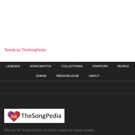
Tweets by TheSongPedia
LEGENDS
SONG SKETCH
COLLECTIONS
STARTUPS
PEOPLE
SONGS
PRESS RELEASE
ABOUT
We are for music lovers of music lovers by music lovers