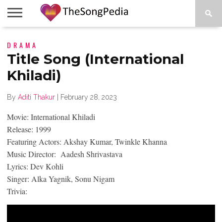
LEGENDS
DRAMA
SONG
COLLECTIONS
STARTUPS
PEOPLE
SONGS
PRESS
ABOUT
SKETCH
RELEASE
Title Song (International
Khiladi)
By
Aditi Thakur
|
February 28, 2023
Movie: International Khiladi
Release: 1999
Featuring Actors: Akshay Kumar, Twinkle Khanna
Music Director: Aadesh Shrivastava
Lyrics: Dev Kohli
Singer: Alka Yagnik, Sonu Nigam
Trivia: