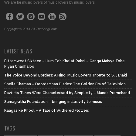
We are for music lovers of music lovers by music lovers
Copyright © 2014-24 TheSongPedia
LATEST NEWS
Bittersweet Sixteen – Hum Toh Khelat Rahni – Ganga Maiyya Tohe
Piyari Chadhaibo
The Voice Beyond Borders: A Hindi Music Lover’s Tribute to S. Janaki
Sheila Chaman – Doordarshan Diaries: The Golden Era of Television
Ravi: His Tunes Were Characterised by Simplicity – Manek Premchand
Samagratha Foundation – bringing inclusivity to music
Kaagaz ke Phool – A Tale of Withered Flowers
TAGS