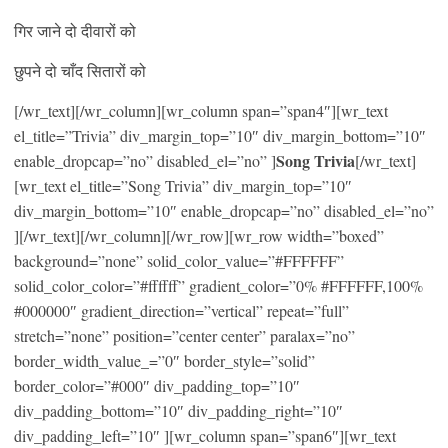
गिर जाने दो दीवारों को
छुपने दो चाँद सितारों को
[/wr_text][/wr_column][wr_column span=”span4″][wr_text
el_title=”Trivia” div_margin_top=”10″ div_margin_bottom=”10″
Song Trivia
enable_dropcap=”no” disabled_el=”no” ]
[/wr_text]
[wr_text el_title=”Song Trivia” div_margin_top=”10″
div_margin_bottom=”10″ enable_dropcap=”no” disabled_el=”no”
][/wr_text][/wr_column][/wr_row][wr_row width=”boxed”
background=”none” solid_color_value=”#FFFFFF”
solid_color_color=”#ffffff” gradient_color=”0% #FFFFFF,100%
#000000″ gradient_direction=”vertical” repeat=”full”
stretch=”none” position=”center center” paralax=”no”
border_width_value_=”0″ border_style=”solid”
border_color=”#000″ div_padding_top=”10″
div_padding_bottom=”10″ div_padding_right=”10″
div_padding_left=”10″ ][wr_column span=”span6″][wr_text