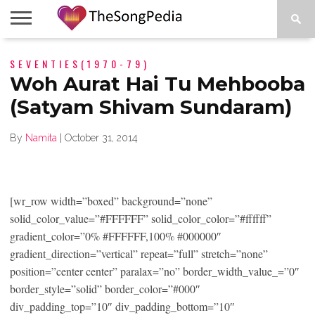
LEGENDS
SEVENTIES(1970-79)
SONG
COLLECTIONS
STARTUPS
PEOPLE
SONGS
PRESS
ABOUT
SKETCH
RELEASE
Woh Aurat Hai Tu Mehbooba
(Satyam Shivam Sundaram)
By
Namita
|
October 31, 2014
[wr_row width=”boxed” background=”none”
solid_color_value=”#FFFFFF” solid_color_color=”#ffffff”
gradient_color=”0% #FFFFFF,100% #000000″
gradient_direction=”vertical” repeat=”full” stretch=”none”
position=”center center” paralax=”no” border_width_value_=”0″
border_style=”solid” border_color=”#000″
div_padding_top=”10″ div_padding_bottom=”10″