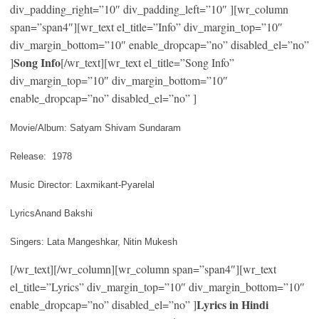
div_padding_right=”10″ div_padding_left=”10″ ][wr_column
span=”span4″][wr_text el_title=”Info” div_margin_top=”10″
div_margin_bottom=”10″ enable_dropcap=”no” disabled_el=”no”
Song Info
]
[/wr_text][wr_text el_title=”Song Info”
div_margin_top=”10″ div_margin_bottom=”10″
enable_dropcap=”no” disabled_el=”no” ]
Movie/Album: Satyam Shivam Sundaram
Release: 1978
Music Director: Laxmikant-Pyarelal
LyricsAnand Bakshi
Singers: Lata Mangeshkar, Nitin Mukesh
[/wr_text][/wr_column][wr_column span=”span4″][wr_text
el_title=”Lyrics” div_margin_top=”10″ div_margin_bottom=”10″
Lyrics in Hindi
enable_dropcap=”no” disabled_el=”no” ]