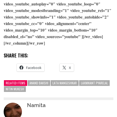
video_youtube_autoplay=”0″ video_youtube_loop=”0″
video_youtube_modestbranding=”1″ video_youtube_rel=”1″
video_youtube_showinfo=”1″ video_youtube_autohide=”2″
video_youtube_cc=”0″ video_alignment=”center”
video_margin_top=”10″ video_margin_bottom=”10″
disabled_el=”no” video_sources=”youtube” ][/wr_video]
[/wr_column][/wr_row]
SHARE THIS:
Facebook
X
RELATED ITEMS
ANAND BAKSHI
LATA MANGESHKAR
LAXMIKANT PYARELAL
NITIN MUKESH
Namita