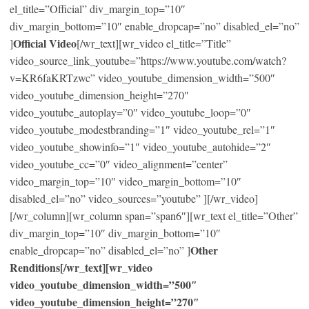
el_title=”Official” div_margin_top=”10″
div_margin_bottom=”10″ enable_dropcap=”no” disabled_el=”no”
Official Video
]
[/wr_text][wr_video el_title=”Title”
video_source_link_youtube=”https://www.youtube.com/watch?
v=KR6faKRTzwc” video_youtube_dimension_width=”500″
video_youtube_dimension_height=”270″
video_youtube_autoplay=”0″ video_youtube_loop=”0″
video_youtube_modestbranding=”1″ video_youtube_rel=”1″
video_youtube_showinfo=”1″ video_youtube_autohide=”2″
video_youtube_cc=”0″ video_alignment=”center”
video_margin_top=”10″ video_margin_bottom=”10″
disabled_el=”no” video_sources=”youtube” ][/wr_video]
[/wr_column][wr_column span=”span6″][wr_text el_title=”Other”
div_margin_top=”10″ div_margin_bottom=”10″
Other
enable_dropcap=”no” disabled_el=”no” ]
Renditions[/wr_text][wr_video
video_youtube_dimension_width=”500″
video_youtube_dimension_height=”270″