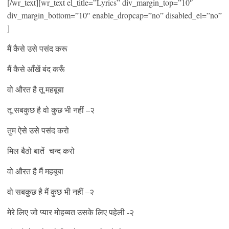
[/wr_text][wr_text el_title=”Lyrics” div_margin_top=”10″
div_margin_bottom=”10″ enable_dropcap=”no” disabled_el=”no”
]
मैं कैसे उसे पसंद करू
मैं कैसे आँखें बंद करूँ
वो औरत है तू महबूबा
तू सबकुछ है वो कुछ भी नहीं –२
तुम ऐसे उसे पसंद करो
मिल बैठो बातें चन्द करो
वो औरत है मैं महबूबा
वो सबकुछ है मैं कुछ भी नहीं –२
मेरे लिए जो प्यार मोहब्बत उसके लिए पहेली -२