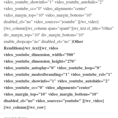
video_youtube_showinfo=”1″ video_youtube_autohide=”2″
video_youtube_cc=”0″ video_alignment=”center”
video_margin_top=”10″ video_margin_bottom=”10″
disabled_el=”no” video_sources=”youtube” ][/wr_video]
[/wr_column][wr_column span=”span6″][wr_text el_title=”Other”
div_margin_top=”10″ div_margin_bottom=”10″
Other
enable_dropcap=”no” disabled_el=”no” ]
Renditions[/wr_text][wr_video
video_youtube_dimension_width=”500″
video_youtube_dimension_height=”270″
video_youtube_autoplay=”0″ video_youtube_loop=”0″
video_youtube_modestbranding=”1″ video_youtube_rel=”1″
video_youtube_showinfo=”1″ video_youtube_autohide=”2″
video_youtube_cc=”0″ video_alignment=”center”
video_margin_top=”10″ video_margin_bottom=”10″
disabled_el=”no” video_sources=”youtube” ][/wr_video]
[/wr_column][/wr_row]