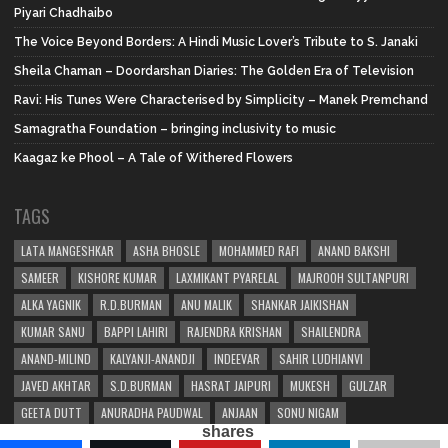
Piyari Chadhaibo
The Voice Beyond Borders: A Hindi Music Lover’s Tribute to S. Janaki
Sheila Chaman – Doordarshan Diaries: The Golden Era of Television
Ravi: His Tunes Were Characterised by Simplicity – Manek Premchand
Samagratha Foundation – bringing inclusivity to music
Kaagaz ke Phool – A Tale of Withered Flowers
TAGS
LATA MANGESHKAR
ASHA BHOSLE
MOHAMMED RAFI
ANAND BAKSHI
SAMEER
KISHORE KUMAR
LAXMIKANT PYARELAL
MAJROOH SULTANPURI
ALKA YAGNIK
R.D.BURMAN
ANU MALIK
SHANKAR JAIKISHAN
KUMAR SANU
BAPPI LAHIRI
RAJENDRA KRISHAN
SHAILENDRA
ANAND-MILIND
KALYANJI-ANANDJI
INDEEVAR
SAHIR LUDHIANVI
JAVED AKHTAR
S.D.BURMAN
HASRAT JAIPURI
MUKESH
GULZAR
GEETA DUTT
ANURADHA PAUDWAL
ANJAAN
SONU NIGAM
shares
SHAKEEL BADAYUNI