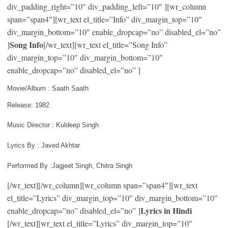
div_padding_right=”10″ div_padding_left=”10″ ][wr_column
span=”span4″][wr_text el_title=”Info” div_margin_top=”10″
div_margin_bottom=”10″ enable_dropcap=”no” disabled_el=”no”
Song Info
]
[/wr_text][wr_text el_title=”Song Info”
div_margin_top=”10″ div_margin_bottom=”10″
enable_dropcap=”no” disabled_el=”no” ]
Movie/Album : Saath Saath
Release: 1982
Music Director : Kuldeep Singh
Lyrics By : Javed Akhtar
Performed By :Jagjeet Singh, Chitra Singh
[/wr_text][/wr_column][wr_column span=”span4″][wr_text
el_title=”Lyrics” div_margin_top=”10″ div_margin_bottom=”10″
Lyrics in Hindi
enable_dropcap=”no” disabled_el=”no” ]
[/wr_text][wr_text el_title=”Lyrics” div_margin_top=”10″