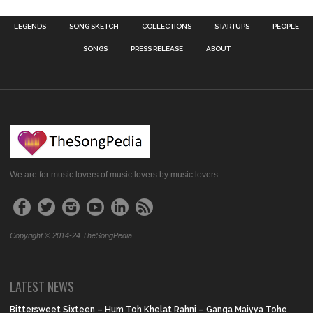
LEGENDS
SONG SKETCH
COLLECTIONS
STARTUPS
PEOPLE
SONGS
PRESS RELEASE
ABOUT
We are for music lovers of music lovers by music lovers
Copyright © 2014-24 TheSongPedia
LATEST NEWS
Bittersweet Sixteen – Hum Toh Khelat Rahni – Ganga Maiyya Tohe