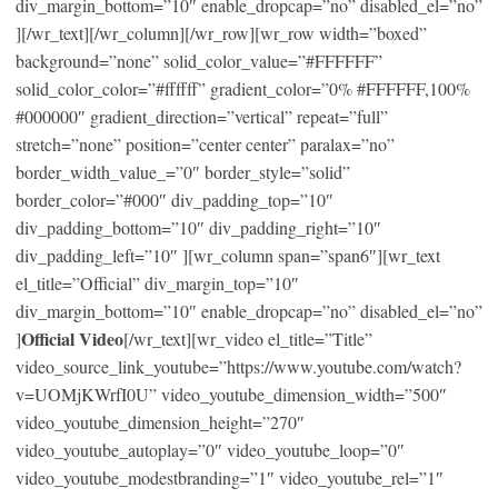
div_margin_bottom=”10″ enable_dropcap=”no” disabled_el=”no”
][/wr_text][/wr_column][/wr_row][wr_row width=”boxed”
background=”none” solid_color_value=”#FFFFFF”
solid_color_color=”#ffffff” gradient_color=”0% #FFFFFF,100%
#000000″ gradient_direction=”vertical” repeat=”full”
stretch=”none” position=”center center” paralax=”no”
border_width_value_=”0″ border_style=”solid”
border_color=”#000″ div_padding_top=”10″
div_padding_bottom=”10″ div_padding_right=”10″
div_padding_left=”10″ ][wr_column span=”span6″][wr_text
el_title=”Official” div_margin_top=”10″
div_margin_bottom=”10″ enable_dropcap=”no” disabled_el=”no”
Official Video
]
[/wr_text][wr_video el_title=”Title”
video_source_link_youtube=”https://www.youtube.com/watch?
v=UOMjKWrfI0U” video_youtube_dimension_width=”500″
video_youtube_dimension_height=”270″
video_youtube_autoplay=”0″ video_youtube_loop=”0″
video_youtube_modestbranding=”1″ video_youtube_rel=”1″