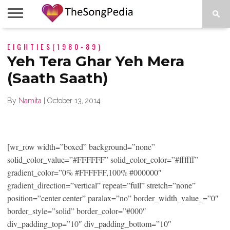
LEGENDS
EIGHTIES(1980-89)
SONG
COLLECTIONS
STARTUPS
PEOPLE
SONGS
PRESS
ABOUT
SKETCH
RELEASE
Yeh Tera Ghar Yeh Mera
(Saath Saath)
By
Namita
|
October 13, 2014
[wr_row width=”boxed” background=”none”
solid_color_value=”#FFFFFF” solid_color_color=”#ffffff”
gradient_color=”0% #FFFFFF,100% #000000″
gradient_direction=”vertical” repeat=”full” stretch=”none”
position=”center center” paralax=”no” border_width_value_=”0″
border_style=”solid” border_color=”#000″
div_padding_top=”10″ div_padding_bottom=”10″