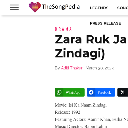
LEGENDS
SONG
PRESS RELEASE
DRAMA
Zara Ruk Ja
Zindagi)
By
Aditi Thakur
|
March 30, 2023
WhatsApp
Facebook
Movie: Isi Ka Naam Zindagi
Release: 1992
Featuring Actors: Aamir Khan, Farha N
Music Director: Bappi Lahiri