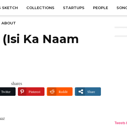
 SKETCH
COLLECTIONS
STARTUPS
PEOPLE
SON
ABOUT
 (Isi Ka Naam
shares
Twitter
Pinterest
Reddit
Share
aaz
Tweets