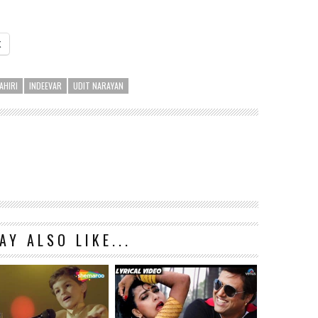
X
AHIRI
INDEEVAR
UDIT NARAYAN
AY ALSO LIKE...