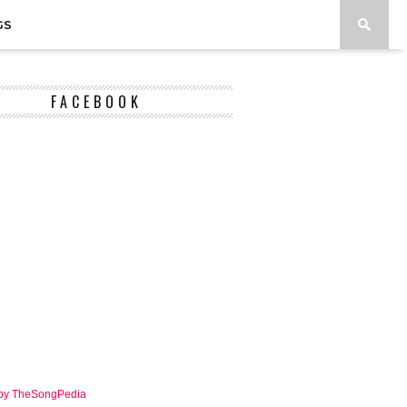
GS
FACEBOOK
 by TheSongPedia