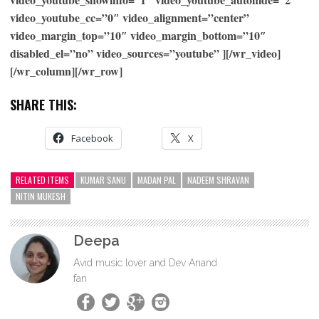
video_youtube_cc=”0″ video_alignment=”center”
video_margin_top=”10″ video_margin_bottom=”10″
disabled_el=”no” video_sources=”youtube” ][/wr_video]
[/wr_column][/wr_row]
SHARE THIS:
Facebook
X
RELATED ITEMS
KUMAR SANU
MADAN PAL
NADEEM SHRAVAN
NITIN MUKESH
Deepa
Avid music lover and Dev Anand
fan