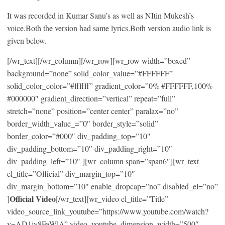
It was recorded in Kumar Sanu’s as well as NItin Mukesh’s
voice.Both the version had same lyrics.Both version audio link is
given below.
[/wr_text][/wr_column][/wr_row][wr_row width=”boxed”
background=”none” solid_color_value=”#FFFFFF”
solid_color_color=”#ffffff” gradient_color=”0% #FFFFFF,100%
#000000″ gradient_direction=”vertical” repeat=”full”
stretch=”none” position=”center center” paralax=”no”
border_width_value_=”0″ border_style=”solid”
border_color=”#000″ div_padding_top=”10″
div_padding_bottom=”10″ div_padding_right=”10″
div_padding_left=”10″ ][wr_column span=”span6″][wr_text
el_title=”Official” div_margin_top=”10″
div_margin_bottom=”10″ enable_dropcap=”no” disabled_el=”no”
Official Video
]
[/wr_text][wr_video el_title=”Title”
video_source_link_youtube=”https://www.youtube.com/watch?
v=AD1jy8FaWlA” video_youtube_dimension_width=”500″