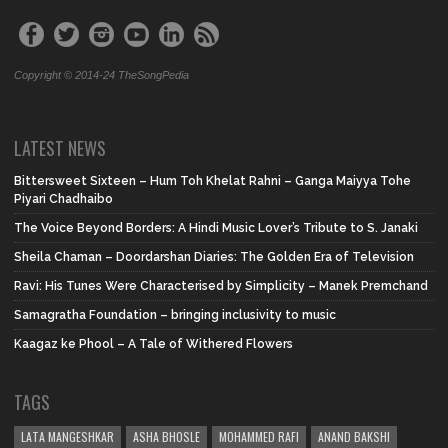
Copyright © 2014-24 TheSongPedia
LATEST NEWS
Bittersweet Sixteen – Hum Toh Khelat Rahni – Ganga Maiyya Tohe
Piyari Chadhaibo
The Voice Beyond Borders: A Hindi Music Lover’s Tribute to S. Janaki
Sheila Chaman – Doordarshan Diaries: The Golden Era of Television
Ravi: His Tunes Were Characterised by Simplicity – Manek Premchand
Samagratha Foundation – bringing inclusivity to music
Kaagaz ke Phool – A Tale of Withered Flowers
TAGS
LATA MANGESHKAR
ASHA BHOSLE
MOHAMMED RAFI
ANAND BAKSHI