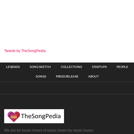
Tweets by TheSongPedia
LEGENDS
SONG SKETCH
COLLECTIONS
STARTUPS
PEOPLE
SONGS
PRESS RELEASE
ABOUT
We are for music lovers of music lovers by music lovers