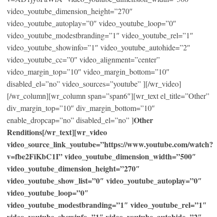
video_youtube_dimension_height=”270″
video_youtube_autoplay=”0″ video_youtube_loop=”0″
video_youtube_modestbranding=”1″ video_youtube_rel=”1″
video_youtube_showinfo=”1″ video_youtube_autohide=”2″
video_youtube_cc=”0″ video_alignment=”center”
video_margin_top=”10″ video_margin_bottom=”10″
disabled_el=”no” video_sources=”youtube” ][/wr_video]
[/wr_column][wr_column span=”span6″][wr_text el_title=”Other”
div_margin_top=”10″ div_margin_bottom=”10″
Other
enable_dropcap=”no” disabled_el=”no” ]
Renditions[/wr_text][wr_video
video_source_link_youtube=”https://www.youtube.com/watch?
v=fbe2FiKbC1I” video_youtube_dimension_width=”500″
video_youtube_dimension_height=”270″
video_youtube_show_list=”0″ video_youtube_autoplay=”0″
video_youtube_loop=”0″
video_youtube_modestbranding=”1″ video_youtube_rel=”1″
video_youtube_showinfo=”1″ video_youtube_autohide=”2″