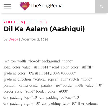
LEGENDS
NINETIES(1990-99)
SONG
COLLECTIONS
STARTUPS
PEOPLE
SONGS
PRESS
ABOUT
SKETCH
RELEASE
Dil Ka Aalam (Aashiqui)
By
Deepa
|
December 3, 2014
[wr_row width=”boxed” background=”none”
solid_color_value=”#FFFFFF” solid_color_color=”#ffffff”
gradient_color=”0% #FFFFFF,100% #000000″
gradient_direction=”vertical” repeat=”full” stretch=”none”
position=”center center” paralax=”no” border_width_value_=”0″
border_style=”solid” border_color=”#000″
div_padding_top=”10″ div_padding_bottom=”10″
div_padding_right=”10″ div_padding_left=”10″ ][wr_column