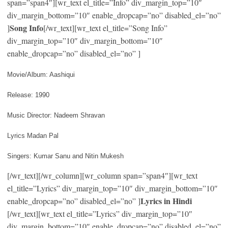
span=”span4″][wr_text el_title=”Info” div_margin_top=”10″
div_margin_bottom=”10″ enable_dropcap=”no” disabled_el=”no”
Song Info
]
[/wr_text][wr_text el_title=”Song Info”
div_margin_top=”10″ div_margin_bottom=”10″
enable_dropcap=”no” disabled_el=”no” ]
Movie/Album: Aashiqui
Release: 1990
Music Director: Nadeem Shravan
Lyrics Madan Pal
Singers: Kumar Sanu and Nitin Mukesh
[/wr_text][/wr_column][wr_column span=”span4″][wr_text
el_title=”Lyrics” div_margin_top=”10″ div_margin_bottom=”10″
Lyrics in Hindi
enable_dropcap=”no” disabled_el=”no” ]
[/wr_text][wr_text el_title=”Lyrics” div_margin_top=”10″
div_margin_bottom=”10″ enable_dropcap=”no” disabled_el=”no”