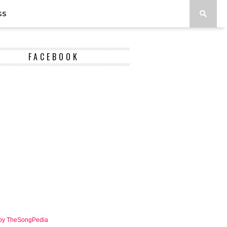
GS
FACEBOOK
 by TheSongPedia