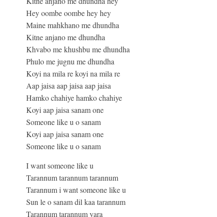
Kitne anjano me dhundha hey
Hey oombe oombe hey hey
Maine mahkhano me dhundha
Kitne anjano me dhundha
Khvabo me khushbu me dhundha
Phulo me jugnu me dhundha
Koyi na mila re koyi na mila re
Aap jaisa aap jaisa aap jaisa
Hamko chahiye hamko chahiye
Koyi aap jaisa sanam one
Someone like u o sanam
Koyi aap jaisa sanam one
Someone like u o sanam
I want someone like u
Tarannum tarannum tarannum
Tarannum i want someone like u
Sun le o sanam dil kaa tarannum
Tarannum tarannum yara