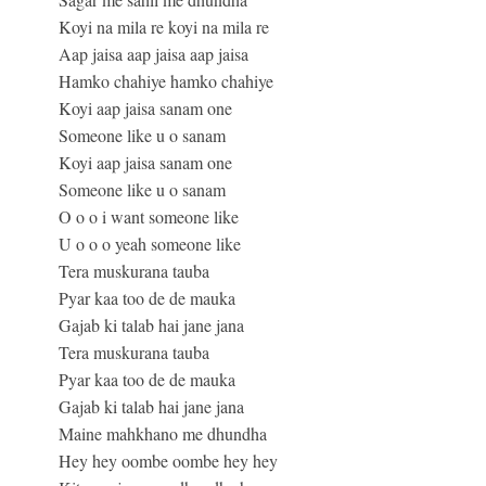
Koyi na mila re koyi na mila re
Aap jaisa aap jaisa aap jaisa
Hamko chahiye hamko chahiye
Koyi aap jaisa sanam one
Someone like u o sanam
Koyi aap jaisa sanam one
Someone like u o sanam
O o o i want someone like
U o o o yeah someone like
Tera muskurana tauba
Pyar kaa too de de mauka
Gajab ki talab hai jane jana
Tera muskurana tauba
Pyar kaa too de de mauka
Gajab ki talab hai jane jana
Maine mahkhano me dhundha
Hey hey oombe oombe hey hey