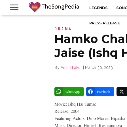
LEGENDS
SONG
PRESS RELEASE
DRAMA
Hamko Chah
Jaise (Ishq
By
Aditi Thakur
|
March 30, 2023
WhatsApp
Facebook
Movie: Ishq Hai Tumse
Release: 2004
Featuring Actors: Dino Morea, Bipasha
Music Director: Himesh Reshammiya