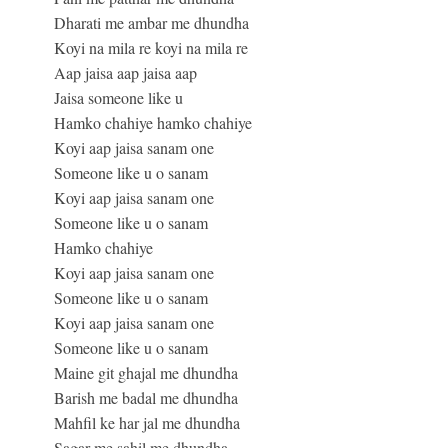
Dharati me ambar me dhundha
Koyi na mila re koyi na mila re
Aap jaisa aap jaisa aap
Jaisa someone like u
Hamko chahiye hamko chahiye
Koyi aap jaisa sanam one
Someone like u o sanam
Koyi aap jaisa sanam one
Someone like u o sanam
Hamko chahiye
Koyi aap jaisa sanam one
Someone like u o sanam
Koyi aap jaisa sanam one
Someone like u o sanam
Maine git ghajal me dhundha
Barish me badal me dhundha
Mahfil ke har jal me dhundha
Sagar me sahil me dhundha