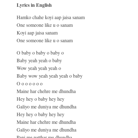
Lyrics in English
Hamko chahe koyi aap jaisa sanam
One someone like u o sanam
Koyi aap jaisa sanam
One someone like u o sanam
O baby o baby o baby o
Baby yeah yeah o baby
Wow yeah yeah yeah o
Baby wow yeah yeah yeah o baby
O o o o o o o
Maine har chehre me dhundha
Hey hey o baby hey hey
Galiyo me duniya me dhundha
Hey hey o baby hey hey
Maine har chehre me dhundha
Galiyo me duniya me dhundha
Pani me patthar me dhundha