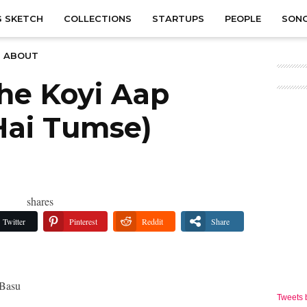
 SKETCH
COLLECTIONS
STARTUPS
PEOPLE
SON
ABOUT
e Koyi Aap
 Hai Tumse)
shares
Twitter
Pinterest
Reddit
Share
 Basu
Tweets