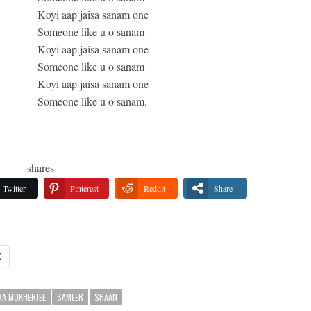
Koyi aap jaisa sanam one
Someone like u o sanam
Koyi aap jaisa sanam one
Someone like u o sanam
Koyi aap jaisa sanam one
Someone like u o sanam.
shares
Twitter
Pinterest
Reddit
Share
X
KA MUKHERJEE
SAMEER
SHAAN