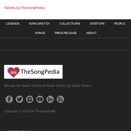
Tweets by TheSongPedia
LEGENDS
SONG SKETCH
COLLECTIONS
STARTUPS
PEOPLE
SONGS
PRESS RELEASE
ABOUT
We are for music lovers of music lovers by music lovers
Copyright © 2014-24 TheSongPedia