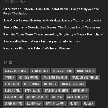
LATEST NEWS
Bittersweet Sixteen – Hum Toh Khelat Rahni – Ganga Maiyya Tohe
Piyari Chadhaibo
The Voice Beyond Borders: A Hindi Music Lover’s Tribute to S. Janaki
Sheila Chaman – Doordarshan Diaries: The Golden Era of Television
Ravi: His Tunes Were Characterised by Simplicity – Manek Premchand
Samagratha Foundation – bringing inclusivity to music
Kaagaz ke Phool – A Tale of Withered Flowers
TAGS
LATA MANGESHKAR
ASHA BHOSLE
MOHAMMED RAFI
ANAND BAKSHI
SAMEER
KISHORE KUMAR
LAXMIKANT PYARELAL
MAJROOH SULTANPURI
ALKA YAGNIK
R.D.BURMAN
ANU MALIK
SHANKAR JAIKISHAN
KUMAR SANU
BAPPI LAHIRI
RAJENDRA KRISHAN
SHAILENDRA
ANAND-MILIND
KALYANJI-ANANDJI
INDEEVAR
SAHIR LUDHIANVI
JAVED AKHTAR
S.D.BURMAN
HASRAT JAIPURI
MUKESH
GULZAR