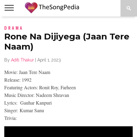
LEGENDS
DRAMA
SONG
COLLECTIONS
STARTUPS
PEOPLE
SONGS
PRESS
ABOUT
SKETCH
RELEASE
Rone Na Dijiyega (Jaan Tere
Naam)
By
Aditi Thakur
|
April 1, 2023
Movie: Jaan Tere Naam
Release: 1992
Featuring Actors: Ronit Roy, Farheen
Music Director: Nadeem Shravan
Lyrics: Gauhar Kanpuri
Singer: Kumar Sanu
Trivia: